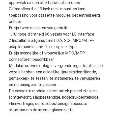
oppervlak na een strikt productieproces
Geïnstalleerd in 19 inch rack-mount en kast,
toepassing voor cassette modules gecentraliseerd
beheer.
Er zijn twee manieren van gebruik:
1.1U hoge dichtheid 96 vezels voor LC-interface
2.Installatie uitgerust met LC-, SC-, MPO/MTP-
adapterpanelen met fusie-splice-type
Er zijn mannelijke of vrouwelijke MPO/MTP-
connectoren beschikbaar.
Modulair ontwerp, plug-in vergrendelingsstructuur, de
vezels hebben een duidelijke lijnreeksidentificatie,
gemakkelijk te testen, te installeren, te verwijderen
Huis
en de paring aan te passen.
De cassette module en het patch paneel zijn klein,
Producten
lichtgewicht, slagbestendige, hogedrukbestendige,
vlamvertrager, corrosiebestendige, robuuste
Ongeveer ons
structuur om de interne glasvezel te