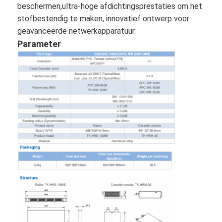
beschermen,ultra-hoge afdichtingsprestaties om het
Fabrieksreis
stofbestendig te maken, innovatief ontwerp voor
geavanceerde netwerkapparatuur.
Kwaliteitscontrole
Parameter
Contacteer ons
Nieuws
Ga Nu Praten.
MPO MTP
WDM MUX DEMUX
vezel optische plc splitser
vezel optische kabel