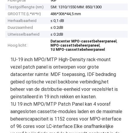
Fibergetal
96F
Testgolflengte (nm)
SM: 1310/1550 MM: 850/1300
GROOTTE (L*W*H)
486*306*44,5 mm
Herhaalbaarheid
≤ 0,1 dB
Duurzaamheid
≤ 0.2dB
Uitwisselbaarheid
≤ 0.2dB
,
Datacenter MPO-cassetbeheerpaneel
Hoog licht:
,
MPO-cassettebeheerpaneel
1U MPO-cassettebeheerpaneel
1U-19 inch MPO/MTP High-Density rack-mount
vezel patch panel is ontworpen voor grote
datacenter ruimte: MDF toepassing, IDF bedrading
gebied optische vezel backbone verbinding,het
beheer van de distributie-eenheid voor vezelsHet is
geïnstalleerd in 19 inch rekken en kasten.
1U 19 inch MPO/MTP Patch Panel kan 4 vooraf
aangesloten cassette-modules laden en de maximale
beheerscapaciteit is 1152 cores voor MPO-interface
of 96 cores voor LC-interface.Elke onafhankelijke