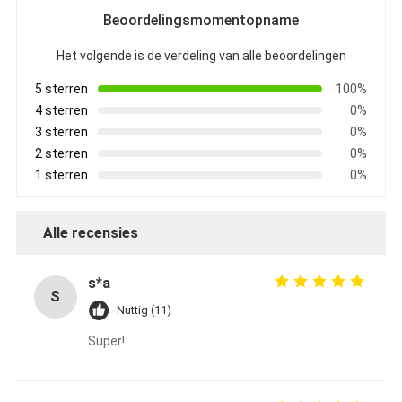
Uitrusting van het vezel de Optische Hulpmiddel
Beoordelingsmomentopname
PM en Hoge Machtscomponenten
Het volgende is de verdeling van alle beoordelingen
5 sterren
100%
4 sterren
0%
3 sterren
0%
2 sterren
0%
1 sterren
0%
Alle recensies
s*a
S
Nuttig (11)
Super!