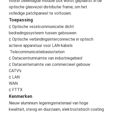
vooraf beëindigde module box wordt geplaatst in de
optische glasvezel distributie frame, om het
volledige patchpaneel te voltooien.
Toepassing
¢ Optische vezelcommunicatie dicht
bedradingssysteem tussen gebouwen
¢ Optische verbindingsinterconnectie in optisch
actieve apparatuur voor LAN-kabels
️ Telecommunicatiebasisstation
¢ Datacentrumruimte van industriegebied
¢ Datacenterruimte van commercieel gebouw
CATV's
¢ LAN
WAN
¢ FTTX
Kenmerken
Nieuw aluminium legeringsmateriaal van hoge
kwaliteit, stevig en duurzaam, elektrostatisch coating