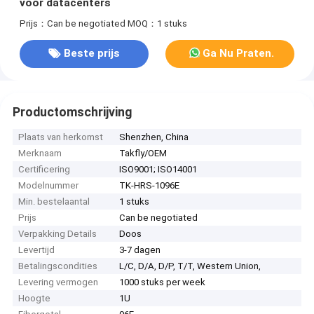
voor datacenters
Prijs：Can be negotiated
MOQ：1 stuks
Beste prijs
Ga Nu Praten.
Productomschrijving
Plaats van herkomst
Shenzhen, China
Merknaam
Takfly/OEM
Certificering
ISO9001; ISO14001
Modelnummer
TK-HRS-1096E
Min. bestelaantal
1 stuks
Prijs
Can be negotiated
Verpakking Details
Doos
Levertijd
3-7 dagen
Betalingscondities
L/C, D/A, D/P, T/T, Western Union,
Levering vermogen
1000 stuks per week
Hoogte
1U