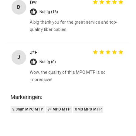
D*r
D
Nuttig (16)
A big thank you for the great service and top-
quality fiber cables.
J*E
J
Nuttig (8)
Wow, the quality of this MPO MTP is so
impressive!
Markeringen:
3.0mm MPO MTP
8F MPO MTP
OM3 MPO MTP