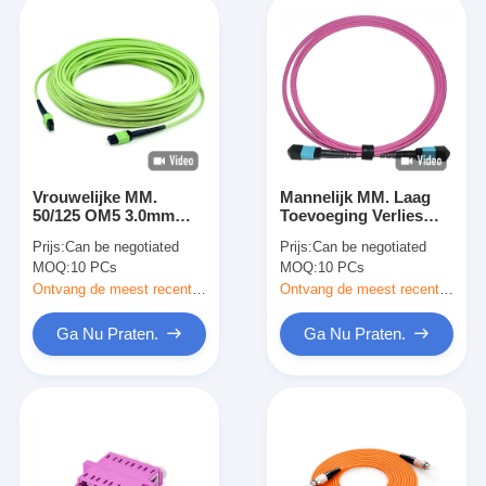
Vrouwelijke MM.
Mannelijk MM. Laag
50/125 OM5 3.0mm
Toevoeging Verlies
LSZH-Vezel Optische
3.0mm Boomstam12c
Prijs:
Can be negotiated
Prijs:
Can be negotiated
Patchcord van 400G
Vezel Optische
MOQ:
10 PCs
MOQ:
10 PCs
MPO MTP
Patchcord van 100G
MPO MTP
Ontvang de meest recente Prijs
Ontvang de meest recente Prijs
Ga Nu Praten.
Ga Nu Praten.