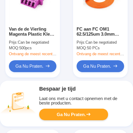
Van de de Vierling
FC aan FC OM1
Magenta Plastic Kleur
62.5/125um 3.0mm
van OM4 LC
Simplex Oranje
Prijs:
Can be negotiated
Prijs:
Can be negotiated
Multimode Vezel
Multimode Vezel
MOQ:
500pcs
MOQ:
50 PCs
Optische Adapter
Optische Patchcord
Ontvang de meest recente Prijs
Ontvang de meest recente Prijs
Ga Nu Praten.
Ga Nu Praten.
Bespaar je tijd
Laat ons met u contact opnemen met de
beste producten.
Ga Nu Praten.