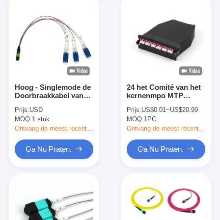
Hoog - Singlemode de
24 het Comité van het
Doorbraakkabel van
kernenmpo MTP
Cs MPO MTP van de
Optische Flard
Prijs:
USD
Prijs:
US$0.01~US$20.99
dichtheidsvezel
Modulecassette voor
MOQ:
1 stuk
MOQ:
1PC
Optische
Data Center
Ontvang de meest recente Prijs
Ontvang de meest recente Prijs
Ga Nu Praten.
Ga Nu Praten.