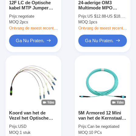
12F LC de Optische
24-aderige OM3
Fabrieksreis
kabel MTP Jumper
Multimode MPO
Aqua Jacket In Data
Patchkabel met LSZH
Prijs:
negotiate
Prijs:
US $12.88-US $18.88/ Pcs
Center van de
mantel voor
Kwaliteitscontrole
MOQ:
2pcs
MOQ:
1pcs
MM.fanout MPO Vezel
datacenters met hoge
dichtheid
Ontvang de meest recente Prijs
Ontvang de meest recente Prijs
Contacteer ons
Ga Nu Praten.
Ga Nu Praten.
Nieuws
Ga Nu Praten.
MPO MTP
WDM MUX DEMUX
Koord van het de
5M Armored 12 Mini
vezel optische plc splitser
Vezel het Optische
van het de Kernstaal
Flard van Cs van SM
MTP van MPO MTP
vezel optische kabel
Prijs:
USD
Prijs:
Can be negotiated
8F 12F 24F LSZH MPO
5.5mm OD 24 de
MOQ:
1 stuk
MOQ:
10 PCs
MTP
Vezelkabel