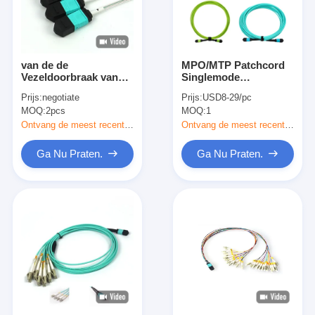
van de de
MPO/MTP Patchcord
Vezeldoorbraak van
Singlemode
48F MPO 4x12F
Multimode LSZH
Prijs:
negotiate
Prijs:
USD8-29/pc
Multimode OM3 Kabel
8f/12f/24f
MOQ:
2pcs
MOQ:
1
MTP Jumper With
Glasvezelkabel voor
Hydra
Datacenter FTTX
Ontvang de meest recente Prijs
Ontvang de meest recente Prijs
Ga Nu Praten.
Ga Nu Praten.
Huis
Producten
Ongeveer ons