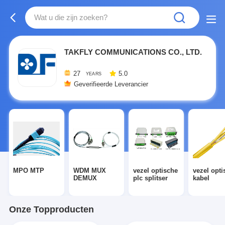
TAKFLY COMMUNICATIONS CO., LTD.
27
5.0
YEARS
Geverifieerde Leverancier
MPO MTP
WDM MUX
vezel optische
vezel opti
DEMUX
plc splitser
kabel
Onze Topproducten