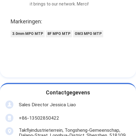
it brings to our network. Merci!
Markeringen:
3.0mm MPO MTP
8F MPO MTP
OM3 MPO MTP
Contactgegevens
Sales Director Jessica Liao
+86-13502850422
Takflyindustrieterrein, Tongsheng-Gemeenschap,
Dalang-Straat, Longhua-District, Shenzhen, 518109,