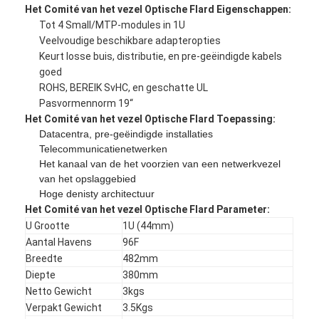
Het Comité van het vezel Optische Flard Eigenschappen:
Tot 4 Small/MTP-modules in 1U
Veelvoudige beschikbare adapteropties
Keurt losse buis, distributie, en pre-geëindigde kabels
goed
ROHS, BEREIK SvHC, en geschatte UL
Pasvormennorm 19“
Het Comité van het vezel Optische Flard Toepassing:
Datacentra, pre-geëindigde installaties
Telecommunicatienetwerken
Het kanaal van de het voorzien van een netwerkvezel
van het opslaggebied
Hoge denisty architectuur
Het Comité van het vezel Optische Flard Parameter:
U Grootte
1U (44mm)
Huis
Aantal Havens
96F
Breedte
482mm
Producten
Diepte
380mm
Netto Gewicht
3kgs
Ongeveer ons
Verpakt Gewicht
3.5Kgs