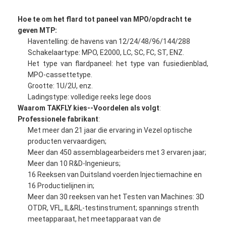
Uitrusting van het vezel de Optische Hulpmiddel
Hoe te om het flard tot paneel van MPO/opdracht te
PM en Hoge Machtscomponenten
geven MTP:
Haventelling: de havens van 12/24/48/96/144/288
Schakelaartype: MPO, E2000, LC, SC, FC, ST, ENZ.
Het type van flardpaneel: het type van fusiedienblad,
MPO-cassettetype.
Grootte: 1U/2U, enz.
Ladingstype: volledige reeks lege doos
Waarom TAKFLY kies--Voordelen als volgt
:
Professionele fabrikant
:
Met meer dan 21 jaar die ervaring in Vezel optische
producten vervaardigen;
Meer dan 450 assemblagearbeiders met 3 ervaren jaar;
Meer dan 10 R&D-Ingenieurs;
16 Reeksen van Duitsland voerden Injectiemachine en
16 Productielijnen in;
Meer dan 30 reeksen van het Testen van Machines: 3D
OTDR, VFL, IL&RL-testinstrument; spannings strenth
meetapparaat, het meetapparaat van de