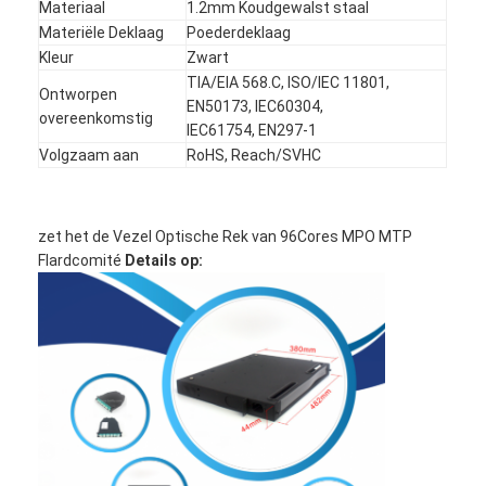
Materiaal
1.2mm Koudgewalst staal
Fabrieksreis
Materiële Deklaag
Poederdeklaag
Kleur
Zwart
Kwaliteitscontrole
TIA/EIA 568.C, ISO/IEC 11801,
Ontworpen
EN50173, IEC60304,
Contacteer ons
overeenkomstig
IEC61754, EN297-1
Volgzaam aan
RoHS, Reach/SVHC
Nieuws
Ga Nu Praten.
zet het de Vezel Optische Rek van 96Cores MPO MTP
Flardcomité
Details op:
MPO MTP
WDM MUX DEMUX
vezel optische plc splitser
vezel optische kabel