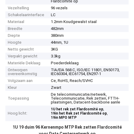
Flardcomité op
Vezeltelling
96 vezels
Schakelaarinterface
LC
Materiaal
1.2mm Koudgewalst staal
Breedte
482mm
Diepte
380mm
Hoogte
44mm, 1U
Netto gewicht
3KG
Verpakt gewicht
3.3kg
Materiële Deklaag
Poederdeklaag
Ontworpen
TIA/EIA 568.C, ISO/IEC 11801, EN50173,
overeenkomstig
IEC60304, IEC61754, EN297-1
Volgzaam aan
Ce, RoHS, Reach/SVHC
Kleur
Zwart
De telecommunicatie/netwerk,
Toepassing
Telecommunicatie, Rek zetten, FTTH-
plaatsingen, Datacent-backbone aanle
,
1U het rek zet Flardcomité op
Hoog licht:
,
19in het Rek zet Flardcomité op
19in MPO MTP
1U 19 duim 96 Kernenmpo MTP Rek zetten Flardcomité
voor Data Centernetwerk op