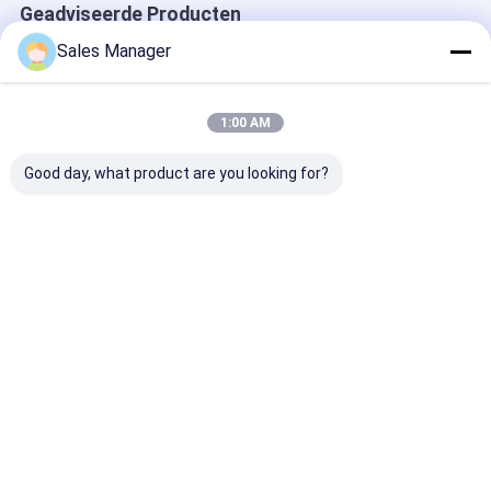
Geadviseerde Producten
Sales Manager
1:00 AM
Good day, what product are you looking for?
Nieuw ontworpen
MPO/MTP-LC
FTTH MPO/M
MPO-patchpaneel en
Breakout Patchcord
module Fan-ou
rackmontage met
Glasvezelkabel voor
glasvezel patc
hoge dichtheid |
Datacenter AI
| MPO-
MPO-
Bekabeling FTTx
kabelassembla
Beste prijs
Beste prijs
Beste pri
kabelassemblages |
Voor
Voor
glasvezelnetw
glasvezelnetwerkoplossing
Thuis
Ongeveer ons
Desktop Site
Sitemap
Privacybeleid
Kwaliteit
MPO MTP
China Fabriek.Copyright © 2026 TAKFLY
COMMUNICATIONS CO., LTD.. All Rights Reserved.