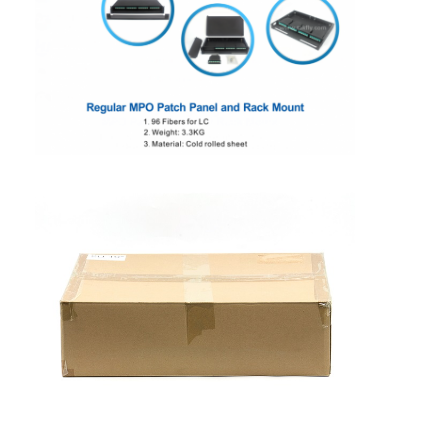
vezel optische patchcord
vezel optische vlecht
vezel optische adapter
vezel optische schakelaar
vezel optische demper
Doos van de vezel de Optische Beëindiging
Paneel van het vezel het optische flard
Optische Zendontvangermodule
vezel optische media convertor
De Schakelaar van de Ethernetvezel