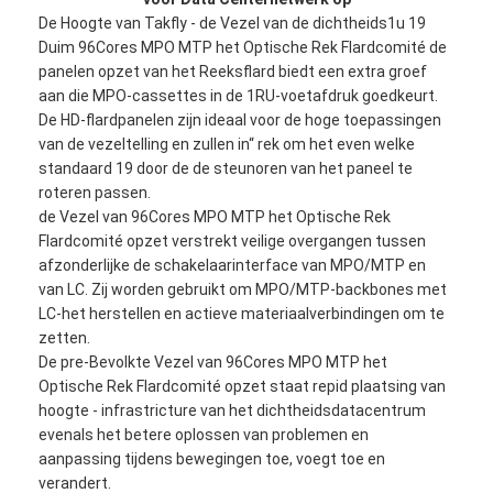
De Hoogte van Takfly - de Vezel van de dichtheids1u 19
Duim 96Cores MPO MTP het Optische Rek Flardcomité de
panelen opzet van het Reeksflard biedt een extra groef
aan die MPO-cassettes in de 1RU-voetafdruk goedkeurt.
De HD-flardpanelen zijn ideaal voor de hoge toepassingen
van de vezeltelling en zullen in“ rek om het even welke
standaard 19 door de de steunoren van het paneel te
roteren passen.
de Vezel van 96Cores MPO MTP het Optische Rek
Flardcomité opzet verstrekt veilige overgangen tussen
afzonderlijke de schakelaarinterface van MPO/MTP en
van LC. Zij worden gebruikt om MPO/MTP-backbones met
LC-het herstellen en actieve materiaalverbindingen om te
zetten.
De pre-Bevolkte Vezel van 96Cores MPO MTP het
Optische Rek Flardcomité opzet staat repid plaatsing van
hoogte - infrastricture van het dichtheidsdatacentrum
evenals het betere oplossen van problemen en
aanpassing tijdens bewegingen toe, voegt toe en
verandert.