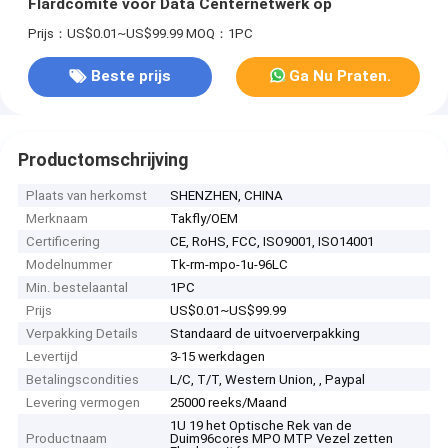
Flardcomité voor Data Centernetwerk op
Prijs：US$0.01~US$99.99
MOQ：1PC
Beste prijs
Ga Nu Praten.
Productomschrijving
Plaats van herkomst
SHENZHEN, CHINA
Merknaam
Takfly/OEM
Certificering
CE, RoHS, FCC, ISO9001, ISO14001
Modelnummer
Tk-rm-mpo-1u-96LC
Min. bestelaantal
1PC
Prijs
US$0.01~US$99.99
Verpakking Details
Standaard de uitvoerverpakking
Levertijd
3-15 werkdagen
Betalingscondities
L/C, T/T, Western Union, , Paypal
Levering vermogen
25000 reeks/Maand
1U 19 het Optische Rek van de
Productnaam
Duim96cores MPO MTP Vezel zetten