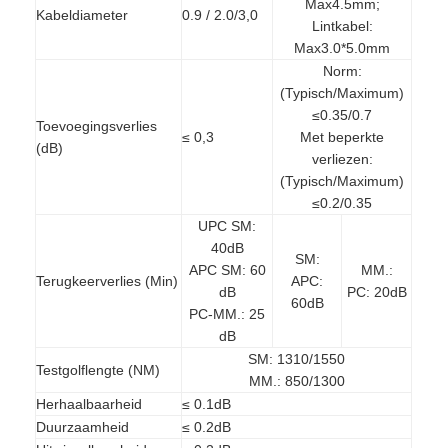
Max4.5mm;
Kabeldiameter
0.9 / 2.0/3,0
Fabrieksreis
Lintkabel:
Max3.0*5.0mm
Kwaliteitscontrole
Norm:
(Typisch/Maximum)
Contacteer ons
≤0.35/0.7
Toevoegingsverlies
≤ 0,3
Met beperkte
(dB)
Nieuws
verliezen:
(Typisch/Maximum)
Ga Nu Praten.
≤0.2/0.35
UPC SM:
40dB
SM:
APC SM: 60
MM.:
Terugkeerverlies (Min)
APC:
MPO MTP
dB
PC: 20dB
60dB
PC-MM.: 25
WDM MUX DEMUX
dB
SM: 1310/1550
Testgolflengte (NM)
vezel optische plc splitser
MM.: 850/1300
Herhaalbaarheid
≤ 0.1dB
vezel optische kabel
Duurzaamheid
≤ 0.2dB