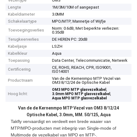
Vezeltype
OM3
Lengte
1M/3M/10M of aangepast
Kabeldiameter
3.0MM
Schakelaartype
MPO/MTP, Mannetje of Wijfje
Norm: 0.6dB, Met beperkte verliezen:
Toevoegingsverlies
0.35dB
Terugkeerverlies
DE HEREN PC: 20dB
Kabeljasje
LSZH
Kabelkleur
Aqua
Toepassing
Data Center, Telecommunicatie, Netwerk
CE, ROHS, REACH, CPR, ISO9001,
Certificering
ISO14001
Van de de Kernenmpo MTP Vezel van
Productnaam
OM3 8/12/24 de Optische Kabel
,
OM3 MPO MTP glasvezelkabel
Hoog licht:
,
3.0mm MPO MTP glasvezelkabel
Aqua MPO MTP glasvezelkabel
Van de de Kernenmpo MTP Vezel van OM3 8/12/24
Optische Kabel, 3.0mm, MM. 50/125, Aqua
Takfly vervaardigt en verdeelt een brede waaier van
MTP/MPO-producten met inbegrip van Single-mode of
Multimode de vezelkabel van MPO en MTP-.