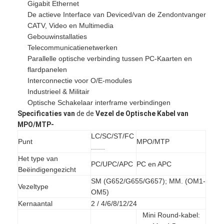
Gigabit Ethernet
De actieve Interface van Deviced/van de Zendontvanger
CATV, Video en Multimedia
Gebouwinstallaties
Telecommunicatienetwerken
Parallelle optische verbinding tussen PC-Kaarten en
flardpanelen
Interconnectie voor O/E-modules
Industrieel & Militair
Optische Schakelaar interframe verbindingen
Specificaties
van
de de
Vezel de Optische Kabel van
MPO/MTP-
LC/SC/ST/FC
Punt
MPO/MTP
.......
Het type van
PC/UPC/APC
PC en APC
Huis
Beëindigengezicht
SM (G652/G655/G657); MM. (OM1-
Vezeltype
Producten
OM5)
Kernaantal
2 / 4/6/8/12/24
Ongeveer ons
Mini Round-kabel: