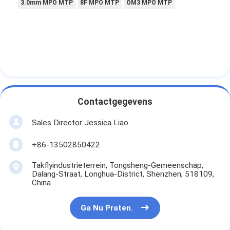
3.0mm MPO MTP
8F MPO MTP
OM3 MPO MTP
Contactgegevens
Sales Director Jessica Liao
+86-13502850422
Takflyindustrieterrein, Tongsheng-Gemeenschap,
Dalang-Straat, Longhua-District, Shenzhen, 518109,
China
Ga Nu Praten.