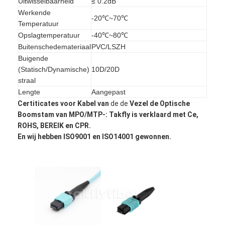
Uitwisselbaarheid
≤ 0.2dB
vezel optische patchcord
Werkende
-20℃~70℃
Temperatuur
vezel optische vlecht
Opslagtemperatuur
-40℃~80℃
Buitenschedemateriaal
PVC/LSZH
vezel optische adapter
Buigende
(Statisch/Dynamische)
10D/20D
vezel optische schakelaar
straal
Lengte
Aangepast
vezel optische demper
Certiticates voor
Kabel van
de de
Vezel de Optische
Boomstam van MPO/MTP-
: Takfly is verklaard met Ce,
Doos van de vezel de Optische Beëindiging
ROHS, BEREIK en CPR.
En wij hebben ISO9001 en ISO14001 gewonnen.
Paneel van het vezel het optische flard
Optische Zendontvangermodule
vezel optische media convertor
De Schakelaar van de Ethernetvezel