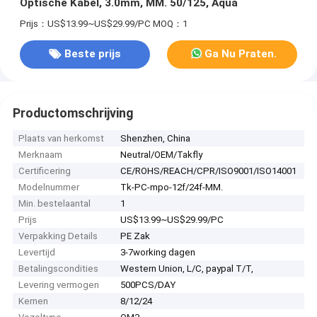
Optische Kabel, 3.0mm, MM. 50/125, Aqua
Prijs：US$13.99~US$29.99/PC
MOQ：1
Beste prijs
Ga Nu Praten.
Productomschrijving
Plaats van herkomst
Shenzhen, China
Merknaam
Neutral/OEM/Takfly
Certificering
CE/ROHS/REACH/CPR/ISO9001/ISO14001
Modelnummer
Tk-PC-mpo-12f/24f-MM.
Min. bestelaantal
1
Prijs
US$13.99~US$29.99/PC
Verpakking Details
PE Zak
Levertijd
3-7working dagen
Betalingscondities
Western Union, L/C, paypal T/T,
Levering vermogen
500PCS/DAY
Kernen
8/12/24