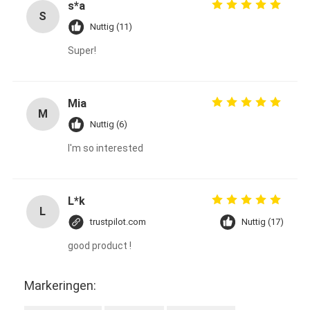
s*a
S
Nuttig (11)
Super!
Mia
M
Nuttig (6)
I'm so interested
L*k
L
trustpilot.com
Nuttig (17)
good product !
Markeringen: