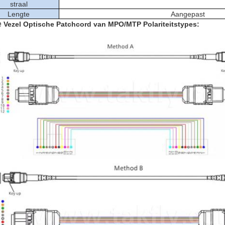
straal
Lengte
Aangepast
e
Vezel Optische Patchcord van
MPO/MTP
Polariteitstypes: