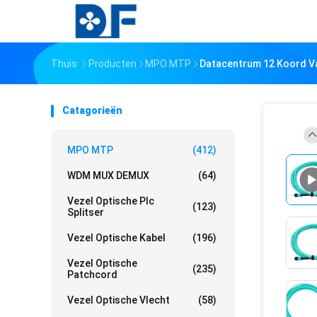
Thuis
Producten
MPO MTP
Datacentrum 12 Koord V
Catagorieën
MPO MTP
(412)
WDM MUX DEMUX
(64)
Vezel Optische Plc
(123)
Splitser
Vezel Optische Kabel
(196)
Vezel Optische
(235)
Patchcord
Vezel Optische Vlecht
(58)