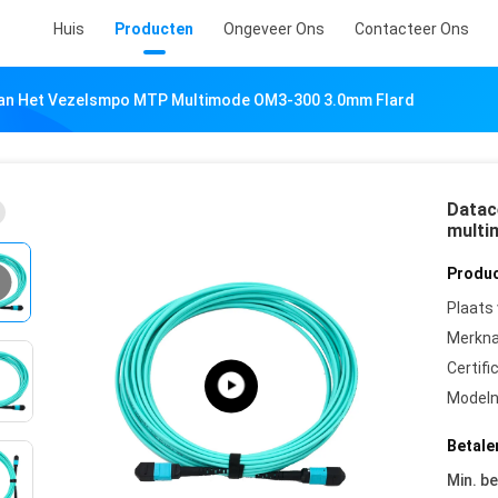
Huis
Producten
Ongeveer Ons
Contacteer Ons
an Het Vezelsmpo MTP Multimode OM3-300 3.0mm Flard
Datac
multi
Produc
Plaats
Merkn
Certifi
Model
Betale
Min. be