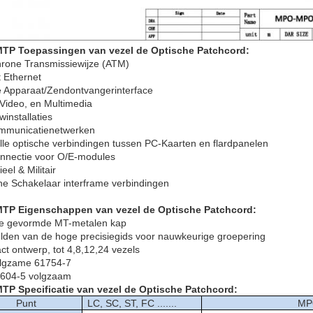
TP Toepassingen
van vezel de Optische Patchcord
:
rone Transmissiewijze (ATM)
t Ethernet
e Apparaat/Zendontvangerinterface
Video, en Multimedia
installaties
mmunicatienetwerken
elle optische verbindingen tussen PC-Kaarten en flardpanelen
onnectie voor O/E-modules
ieel & Militair
he Schakelaar interframe verbindingen
MTP
Eigenschappen
van vezel de Optische Patchcord
:
ie gevormde MT-metalen kap
lden van de hoge precisiegids voor nauwkeurige groepering
t ontwerp, tot 4,8,12,24 vezels
lgzame 61754-7
a-604-5 volgzaam
P Specificatie van vezel de Optische Patchcord:
Punt
LC, SC, ST, FC .......
MP