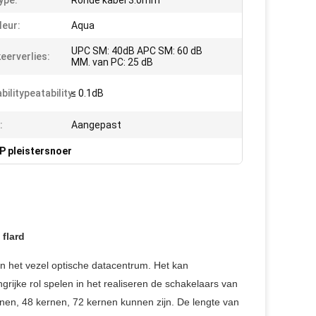
ype:
Ronde kabel 3.0mm
leur:
Aqua
UPC SM: 40dB APC SM: 60 dB
eerverlies:
MM. van PC: 25 dB
ilitypeatability:
≤ 0.1dB
:
Aangepast
P pleistersnoer
flard
n het vezel optische datacentrum.
Het kan
ijke rol spelen in het realiseren de
schakelaars
van
rnen, 48 kernen, 72 kernen kunnen zijn.
De lengte van