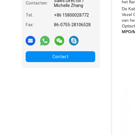
Sales Director /
het fl
Contacten:
Michelle Zhang
De Kab
Vezel 
Tel.:
+86 15800028772
van he
Fax:
86-0755-28106528
Optisc
MPO/M
Contact