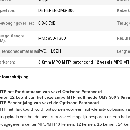
slacht:
Wijfje
Kabelt
jzetype:
DE HEREN OM3-300
Kabelk
evoegingsverlies:
0.3-0.7dB
Terugk
stgolflengte
MM.: 850/1300
ReDurab
M):
PVC、 LSZH
itenschedemateriaal:
Lengte
rkeren:
3.0mm MPO MTP-patchcord
,
12 vezels MPO MT
ctomschrijving
TP het Productnaam van vezel Optische Patchcord:
enter 12 koord van het vezelsmpo MTP multimode OM3-300 3.0mm 
TP Beschrijving van vezel de Optische Patchcord:
P het flardkoord wordt ontworpen voor een high-density oplossing va
ingsplaats van het datacentrum zoveel mogelijk besparen en een belangr
eidsgegevens center.MPO/MTP
8 kernen, 12 kernen, 16 kernen, 24 ke