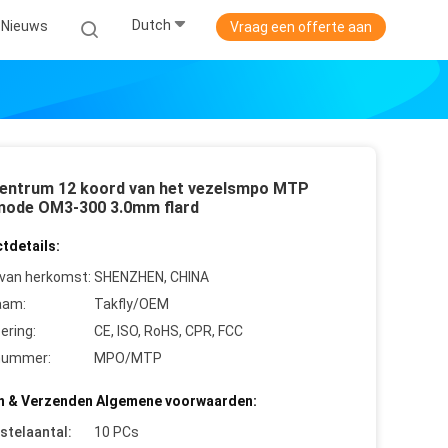
Dutch
Nieuws
Vraag een offerte aan
entrum 12 koord van het vezelsmpo MTP
mode OM3-300 3.0mm flard
tdetails:
 van herkomst:
SHENZHEN, CHINA
aam:
Takfly/OEM
cering:
CE, ISO, RoHS, CPR, FCC
nummer:
MPO/MTP
n & Verzenden Algemene voorwaarden:
stelaantal:
10 PCs