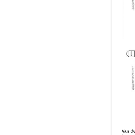
d
Van