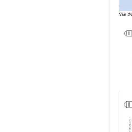
d
Van