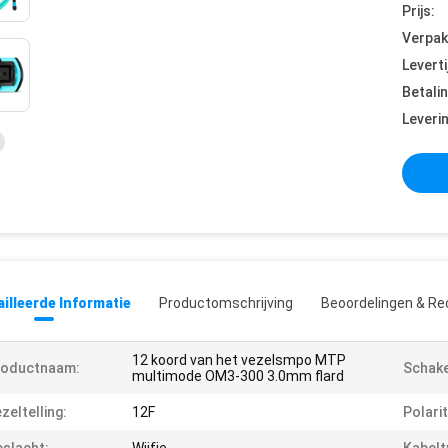
Prijs:
Verpak
Leverti
Betali
Leveri
illeerde Informatie
Productomschrijving
Beoordelingen & Re
12 koord van het vezelsmpo MTP
roductnaam:
Schake
multimode OM3-300 3.0mm flard
zeltelling:
12F
Polarit