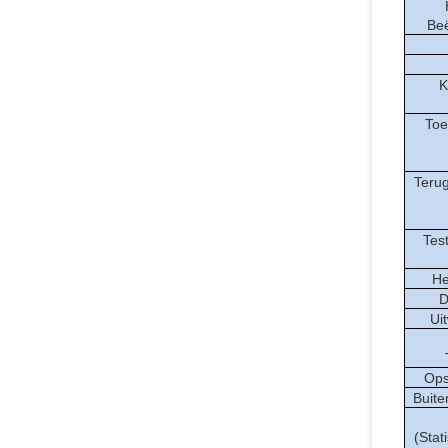
Beë
K
Toe
Terug
Tes
He
D
Ui
Ops
Buite
(Stat