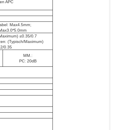
en APC
kabel: Max4.5mm;
: Max3.0*5.0mm
/Maximum) ≤0.35/0.7
ezen: (Typisch/Maximum)
.2/0.35
MM.:
PC: 20dB