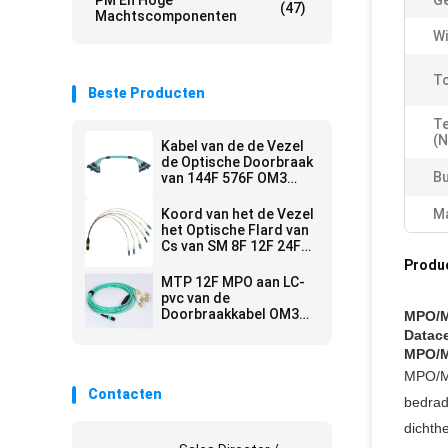
PM En Hoge
Ge
(47)
Machtscomponenten
Wi
To
Beste Producten
Te
(N
Kabel van de de Vezel
de Optische Doorbraak
Bu
van 144F 576F OM3
OM4
Koord van het de Vezel
Ma
het Optische Flard van
Cs van SM 8F 12F 24F
LSZH MPO MTP
Produ
MTP 12F MPO aan LC-
pvc van de
Doorbraakkabel OM3
MPO/M
OM4 LSZH
Datac
MPO/M
MPO/MT
Contacten
bedrad
dichth