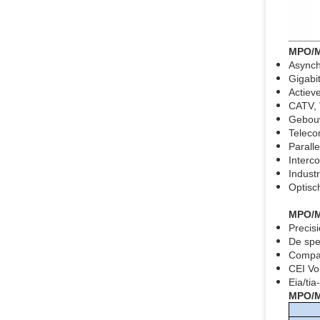
MPO/M
Asynch
Gigabi
Actiev
CATV, 
Gebouw
Teleco
Parall
Interc
Industr
Optisc
MPO/
Precis
De spe
Compac
CEI Vo
Eia/ti
MPO/MT