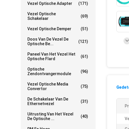
Vezel Optische Adapter
(171)
Vezel Optische
(69)
Schakelaar
Vezel Optische Demper
(51)
Doos Van De Vezel De
(121)
Optische Be...
Paneel Van Het Vezel Het
(61)
Optische Flard
Optische
(96)
Zendontvangermodule
Vezel Optische Media
(75)
Gedeta
Convertor
De Schakelaar Van De
(31)
Ethernetvezel
P
Uitrusting Van Het Vezel
(40)
De Optische ...
Ve