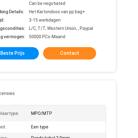
Can be negotiated
king Details:
Het Kartondoos van pp bag+
jd:
3-15 werkdagen
ngscondities:
L/C, T/T, Western Union, , Paypal
ng vermogen:
50000 PCs-Maand
Beste Prijs
Contact
censies
laartype:
MPO/MTP
eit:
Een type