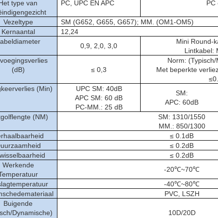
Het type van
PC, UPC EN APC
PC 
indigengezicht
Vezeltype
SM (G652, G655, G657); MM. (OM1-OM5)
Kernaantal
12,24
abeldiameter
Mini Round-
0,9, 2,0, 3,0
Lintkabel
voegingsverlies
Norm: (Typisch
(dB)
≤ 0,3
Met beperkte verli
≤0
keerverlies (Min)
UPC SM: 40dB
SM:
APC SM: 60 dB
APC: 60dB
PC-MM.: 25 dB
tgolflengte (NM)
SM: 1310/1550
MM.: 850/1300
rhaalbaarheid
≤ 0.1dB
uurzaamheid
≤ 0.2dB
twisselbaarheid
≤ 0.2dB
Werkende
-20℃~70℃
Temperatuur
lagtemperatuur
-40℃~80℃
nschedemateriaal
PVC, LSZH
Buigende
isch/Dynamische)
10D/20D