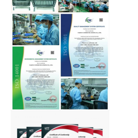
Fabrieksreis
Kwaliteitscontrole
Contacteer ons
Nieuws
Ga Nu Praten.
MPO MTP
WDM MUX DEMUX
vezel optische plc splitser
vezel optische kabel