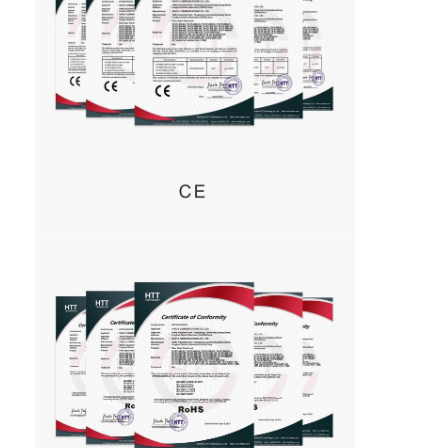
vezel optische patchcord
vezel optische vlecht
vezel optische adapter
vezel optische schakelaar
vezel optische demper
Doos van de vezel de Optische Beëindiging
Paneel van het vezel het optische flard
Optische Zendontvangermodule
vezel optische media convertor
De Schakelaar van de Ethernetvezel