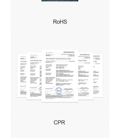
Uitrusting van het vezel de Optische Hulpmiddel
PM en Hoge Machtscomponenten