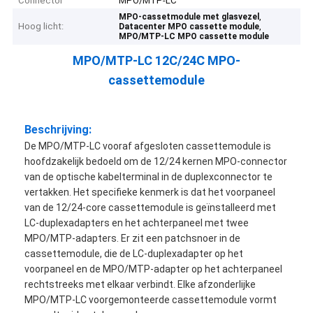
Connector
MPO/MTP-LC
,
MPO-cassetmodule met glasvezel
Hoog licht:
,
Datacenter MPO cassette module
MPO/MTP-LC MPO cassette module
MPO/MTP-LC 12C/24C MPO-
cassettemodule
Beschrijving:
De MPO/MTP-LC vooraf afgesloten cassettemodule is
hoofdzakelijk bedoeld om de 12/24 kernen MPO-connector
van de optische kabelterminal in de duplexconnector te
vertakken. Het specifieke kenmerk is dat het voorpaneel
van de 12/24-core cassettemodule is geïnstalleerd met
LC-duplexadapters en het achterpaneel met twee
MPO/MTP-adapters. Er zit een patchsnoer in de
cassettemodule, die de LC-duplexadapter op het
voorpaneel en de MPO/MTP-adapter op het achterpaneel
rechtstreeks met elkaar verbindt. Elke afzonderlijke
MPO/MTP-LC voorgemonteerde cassettemodule vormt