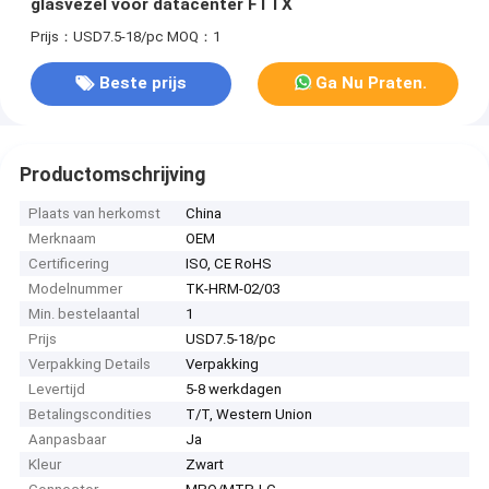
glasvezel voor datacenter FTTX
Prijs：USD7.5-18/pc
MOQ：1
Beste prijs
Ga Nu Praten.
Productomschrijving
Plaats van herkomst
China
Merknaam
OEM
Certificering
ISO, CE RoHS
Modelnummer
TK-HRM-02/03
Min. bestelaantal
1
Prijs
USD7.5-18/pc
Verpakking Details
Verpakking
Levertijd
5-8 werkdagen
Betalingscondities
T/T, Western Union
Aanpasbaar
Ja
Kleur
Zwart