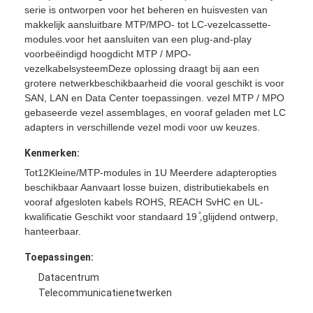
serie is ontworpen voor het beheren en huisvesten van
makkelijk aansluitbare MTP/MPO- tot LC-vezelcassette-
modules.voor het aansluiten van een plug-and-play
voorbeëindigd hoogdicht MTP / MPO-
vezelkabelsysteemDeze oplossing draagt bij aan een
grotere netwerkbeschikbaarheid die vooral geschikt is voor
SAN, LAN en Data Center toepassingen.
vezel MTP / MPO
gebaseerde vezel assemblages, en vooraf geladen met LC
adapters in verschillende vezel modi voor uw keuzes
.
Kenmerken:
Tot
12
Kleine/MTP-modules in 1U
Meerdere adapteropties
beschikbaar
Aanvaart losse buizen, distributiekabels en
vooraf afgesloten kabels
ROHS, REACH SvHC en UL-
kwalificatie
Geschikt voor standaard 19 ̊
glijdend ontwerp,
,
hanteerbaar
.
Toepassingen:
Datacentrum
Telecommunicatienetwerken