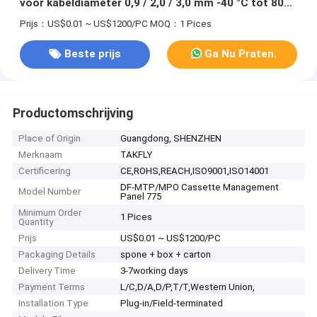
voor kabeldiameter 0,9 / 2,0 / 3,0 mm -40 °C tot 80
°C Temperatuurbereik
Prijs：US$0.01 ~ US$1200/PC
MOQ：1 Pices
Beste prijs
Ga Nu Praten.
Productomschrijving
Place of Origin
Guangdong, SHENZHEN
Merknaam
TAKFLY
Certificering
CE,ROHS,REACH,ISO9001,ISO14001
DF-MTP/MPO Cassette Management
Model Number
Panel 775
Minimum Order
1 Pices
Quantity
Prijs
US$0.01 ~ US$1200/PC
Packaging Details
spone + box + carton
Delivery Time
3-7working days
Payment Terms
L/C,D/A,D/P,T/T,Western Union,
Installation Type
Plug-in/Field-terminated