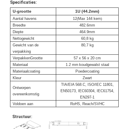
Specificaties:
U-grootte
1U (44
.2
mm)
Aantal havens
12
(
Max 144 kern
)
Breedte
482
.6
mm
Diepte
464.9
mm
Nettogewicht
60,8 kg
Gewicht van de
80,7 kg
verpakking
Verpakken
Grootte
57 x 56 x 20 cm
Materiaal
1.2 mm
koudgewalst staal
Materiaalcoating
Poedercoating
Kleur
Zwart
TIA/EIA 568.C, ISO/IEC 11801,
Ontworpen
EN50173, IEC60304, IEC61754,
overeenkomstig
Huis
EN297-1
Voldoen aan
RoHS, Reach/SVHC
Producten
Structuur:
Ongeveer ons