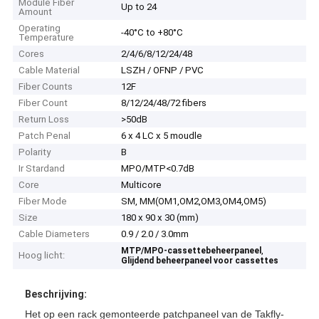
Module Fiber
Up to 24
Amount
Operating
-40°C to +80°C
Temperature
Cores
2/4/6/8/12/24/48
Cable Material
LSZH / OFNP / PVC
Fiber Counts
12F
Fiber Count
8/12/24/48/72 fibers
Return Loss
>50dB
Patch Penal
6 x 4 LC x 5 moudle
Polarity
B
Ir Stardand
MPO/MTP<0.7dB
Core
Multicore
Fiber Mode
SM, MM(OM1,OM2,OM3,OM4,OM5)
Size
180 x 90 x 30 (mm)
Cable Diameters
0.9 / 2.0 / 3.0mm
,
MTP/MPO-cassettebeheerpaneel
Hoog licht:
Glijdend beheerpaneel voor cassettes
Beschrijving:
Het op een rack gemonteerde patchpaneel van de Takfly-