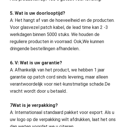
Uitrusting van het vezel de Optische Hulpmiddel
5.
Wat is uw doorlooptijd?
PM en Hoge Machtscomponenten
A: Het hangt af van de hoeveelheid en de producten.
Voor glasvezel patch kabel, de lead time kan 2 -3
werkdagen binnen 5000 stuks. We houden de
reguliere producten in voorraad. Ook,We kunnen
dringende bestellingen afhandelen..
6.
V: Wat is uw garantie?
A: Afhankelijk van het product, we hebben 1 jaar
garantie op patch cord sinds levering, maar alleen
verantwoordelijk voor niet-kunstmatige schade.De
vracht wordt door u betaald..
7Wat is je verpakking?
A: Internationaal standaard pakket voor export. Als u
uw logo op de verpakking wilt afdrukken, laat het ons
dan weten voordat we u citeren.