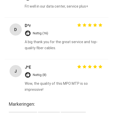
Fit well in our data center, service plus+
D*r
D
Nuttig (16)
A big thank you for the great service and top-
quality fiber cables.
J*E
J
Nuttig (8)
Wow, the quality of this MPO MTP is so
impressive!
Markeringen: