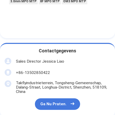
3.0mm MPO MTP
8F MPO MTP
OM3 MPO MTP
Contactgegevens
Sales Director Jessica Liao
+86-13502850422
Takflyindustrieterrein, Tongsheng-Gemeenschap,
Dalang-Straat, Longhua-District, Shenzhen, 518109,
China
Ga Nu Praten.