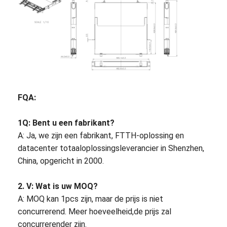
Fabrieksreis
Kwaliteitscontrole
Contacteer ons
Nieuws
FQA:
Ga Nu Praten.
1Q: Bent u een fabrikant?
A: Ja, we zijn een fabrikant, FTTH-oplossing en
MPO MTP
datacenter totaaloplossingsleverancier in Shenzhen,
China, opgericht in 2000.
WDM MUX DEMUX
2. V: Wat is uw MOQ?
vezel optische plc splitser
A: MOQ kan 1pcs zijn, maar de prijs is niet
vezel optische kabel
concurrerend. Meer hoeveelheid,de prijs zal
concurrerender zijn.