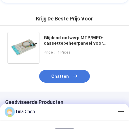
Krijg De Beste Prijs Voor
Glijdend ontwerp MTP/MPO-
cassettebeheerpaneel voor
kabeldiameter 0,9 / 2,0 / 3,0 mm -40
Price： 1 Pices
°C tot 80 °C Temperatuurbereik
Chatten
Geadviseerde Producten
Tina Chen