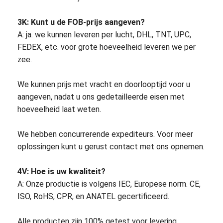
vezel optische patchcord
3K: Kunt u de FOB-prijs aangeven?
vezel optische vlecht
A: ja. we kunnen leveren per lucht, DHL, TNT, UPC,
FEDEX, etc. voor grote hoeveelheid leveren we per
vezel optische adapter
zee.
vezel optische schakelaar
We kunnen prijs met vracht en doorlooptijd voor u
vezel optische demper
aangeven, nadat u ons gedetailleerde eisen met
hoeveelheid laat weten.
Doos van de vezel de Optische Beëindiging
We hebben concurrerende expediteurs. Voor meer
Paneel van het vezel het optische flard
oplossingen kunt u gerust contact met ons opnemen.
Optische Zendontvangermodule
4V: Hoe is uw kwaliteit?
vezel optische media convertor
A: Onze productie is volgens IEC, Europese norm. CE,
ISO, RoHS, CPR, en ANATEL gecertificeerd.
De Schakelaar van de Ethernetvezel
Alle producten zijn 100% getest voor levering.