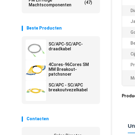
PM En Hoge
(47)
Machtscomponenten
Di
Ja
Beste Producten
Go
Be
SC/APC-SC/APC-
draadkabel
Ci
4Cores-96Cores SM
Pr
MM Breakout-
patchsnoer
Ma
SC/APC - SC/APC
breakoutvezelkabel
Produ
Contacten
Un