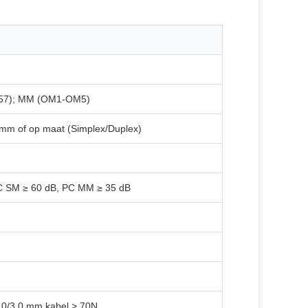
657); MM (OM1-OM5)
mm of op maat (Simplex/Duplex)
C SM ≥ 60 dB, PC MM ≥ 35 dB
,0/3,0 mm kabel > 70N