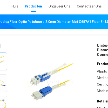
Huis
Producten
Ongeveer Ons
Contacteer Ons
Duplex Fiber Optic Patchcord 2.0mm Diameter Met G657A1 Fiber En 
Unibo
Diame
Conne
Produc
Plaats
Merkn
Certifi
Model
Betale