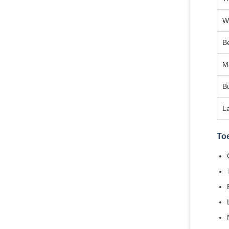
W
B
M
Bu
L
To