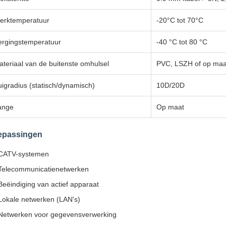
erktemperatuur
-20°C tot 70°C
ergingstemperatuur
-40 °C tot 80 °C
ateriaal van de buitenste omhulsel
PVC, LSZH of op maa
igradius (statisch/dynamisch)
10D/20D
ange
Op maat
epassingen
CATV-systemen
Telecommunicatienetwerken
Beëindiging van actief apparaat
Lokale netwerken (LAN's)
Netwerken voor gegevensverwerking