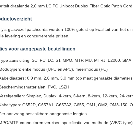
ariteit draaiende 2,0 mm LC PC Uniboot Duplex Fiber Optic Patch Co
oductoverzicht
fly's glasvezel patchcords worden 100% getest op kwaliteit van het ei
lle levering en concurrerende prijzen..
ies voor aangepaste bestellingen
Type aansluiting: SC, FC, LC, ST, MPO, MTP, MU, MTRJ, E2000, SMA
Modutypen: enkelmodus (UPC en APC), meermodus (PC)
Kabeldiaaters: 0,9 mm, 2,0 mm, 3,0 mm (op maat gemaakte diameters
Beschermingsmaterialen: PVC, LSZH
Vezelgetallen: Simplex, Duplex, 4-kern, 6-kern, 8-kern, 12-kern, 24-ker
Kabeltypen: G652D, G657A1, G657A2, G655, OM1, OM2, OM3-150, 
Per aanvraag beschikbare aangepaste lengtes
MPO/MTP-connectoren vereisen specificatie van methode (A/B/C-type),