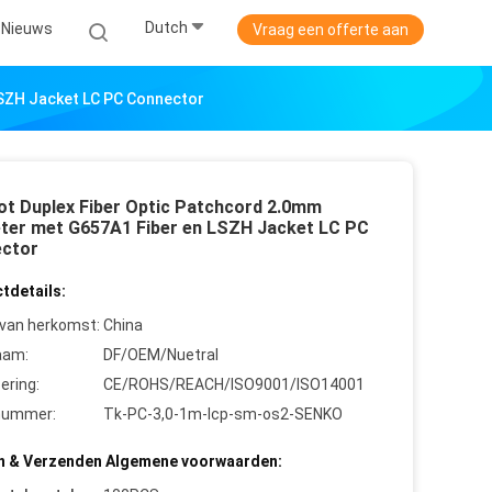
Dutch
Nieuws
Vraag een offerte aan
LSZH Jacket LC PC Connector
ot Duplex Fiber Optic Patchcord 2.0mm
ter met G657A1 Fiber en LSZH Jacket LC PC
ctor
tdetails:
 van herkomst:
China
aam:
DF/OEM/Nuetral
cering:
CE/ROHS/REACH/ISO9001/ISO14001
nummer:
Tk-PC-3,0-1m-lcp-sm-os2-SENKO
n & Verzenden Algemene voorwaarden: