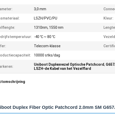
ameter:
3,0 mm
Connec
smateriaal:
LSZH/PVC/PU
Kleur:
lflengte:
1310nm, 1550 nm
Lengte
drijfstemperatuur:
-40 ℃ ~ 80 ℃
Vezeld
jfer:
Telecom-klasse
Certifi
oductiecapaciteit:
10000 stks/dag
Uniboot Duplexvezel Optische Patchcord
,
G657
rkeren:
LSZH-de Kabel van het Vezelflard
ctomschrijving
iboot Duplex Fiber Optic Patchcord 2.0mm SM G65