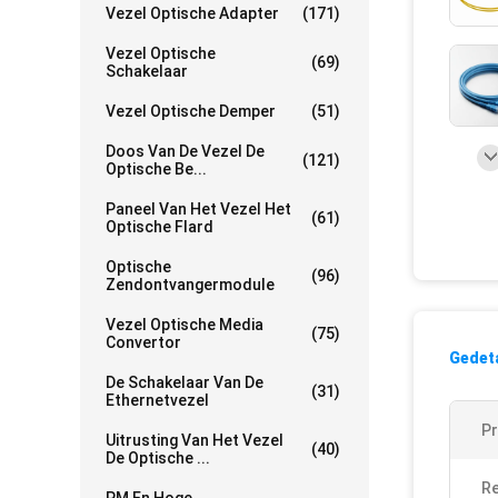
Vezel Optische Adapter
(171)
Vezel Optische
(69)
Schakelaar
Vezel Optische Demper
(51)
Doos Van De Vezel De
(121)
Optische Be...
Paneel Van Het Vezel Het
(61)
Optische Flard
Optische
(96)
Zendontvangermodule
Vezel Optische Media
(75)
Convertor
Gedeta
De Schakelaar Van De
(31)
Ethernetvezel
P
Uitrusting Van Het Vezel
(40)
De Optische ...
Re