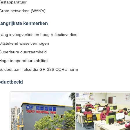
Testapparatuur
Grote netwerken (WAN's)
langrijkste kenmerken
Laag invoegverlies en hoog reflectieverlies
Uitstekend wisselvermogen
Superieure duurzaamheid
Hoge temperatuurstabiliteit
Voldoet aan Telcordia GR-326-CORE-norm
oductbeeld