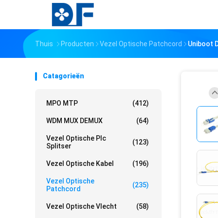
Thuis
Producten
Vezel Optische Patchcord
Uniboot 
Catagorieën
MPO MTP
(412)
WDM MUX DEMUX
(64)
Vezel Optische Plc
(123)
Splitser
Vezel Optische Kabel
(196)
Vezel Optische
(235)
Patchcord
Vezel Optische Vlecht
(58)