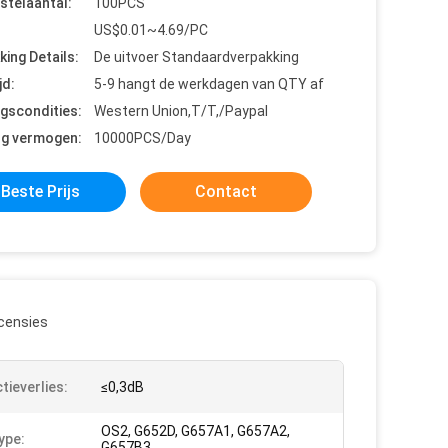
stelaantal:
100PCS
US$0.01~4.69/PC
king Details:
De uitvoer Standaardverpakking
jd:
5-9 hangt de werkdagen van QTY af
ngscondities:
Western Union,T/T,/Paypal
ng vermogen:
10000PCS/Day
Beste Prijs
Contact
censies
tieverlies:
≤0,3dB
OS2, G652D, G657A1, G657A2,
ype:
G657B3