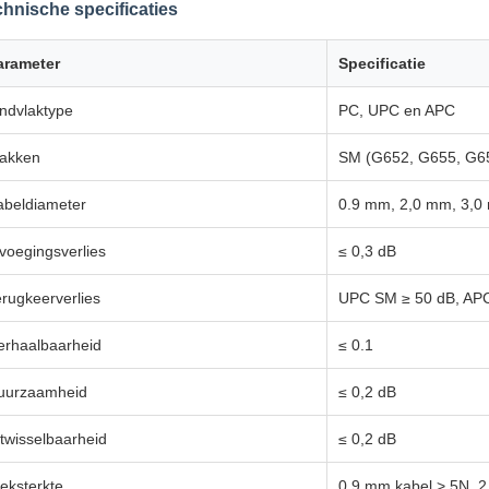
hnische specificaties
arameter
Specificatie
indvlaktype
PC, UPC en APC
lakken
SM (G652, G655, G
abeldiameter
0.9 mm, 2,0 mm, 3,0 
voegingsverlies
≤ 0,3 dB
erugkeerverlies
UPC SM ≥ 50 dB, AP
erhaalbaarheid
≤ 0.1
uurzaamheid
≤ 0,2 dB
itwisselbaarheid
≤ 0,2 dB
eksterkte
0.9 mm kabel > 5N, 2