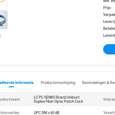
Min. be
Prijs:
Verpak
Leverti
Betali
Leveri
illeerde Informatie
Productomschrijving
Beoordelingen & Re
LC PC SENKO Brand Uniboot
roductnaam:
Interac
Duplex Fiber Optic Patch Cord
tourverlies:
UPC SM ≥ 60 dB
Vezelt