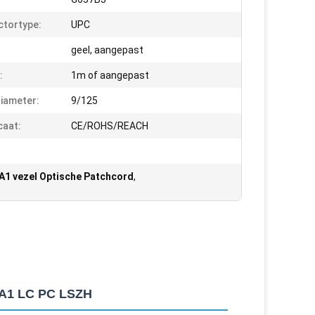
tortype:
UPC
geel, aangepast
:
1m of aangepast
iameter:
9/125
caat:
CE/ROHS/REACH
A1 vezel Optische Patchcord
,
7A1 LC PC LSZH