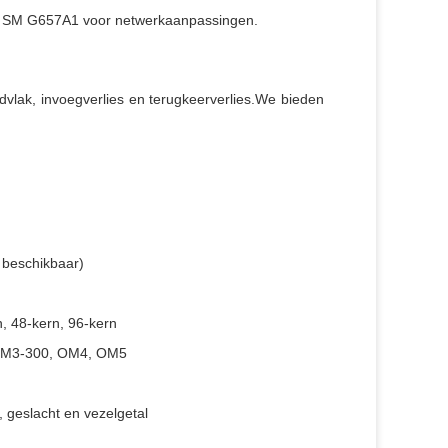
rd SM G657A1 voor netwerkaanpassingen.
ndvlak, invoegverlies en terugkeerverlies.We bieden
 beschikbaar)
n, 48-kern, 96-kern
OM3-300, OM4, OM5
 geslacht en vezelgetal