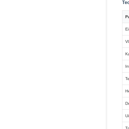
Tec
P
E
V
K
In
T
H
D
U
Tr